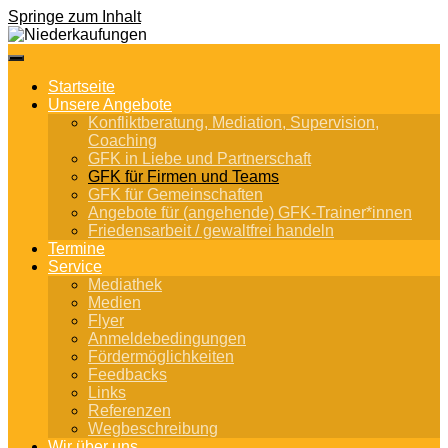
Springe zum Inhalt
Startseite
Unsere Angebote
Konfliktberatung, Mediation, Supervision,
Coaching
GFK in Liebe und Partnerschaft
GFK für Firmen und Teams
GFK für Gemeinschaften
Angebote für (angehende) GFK-Trainer*innen
Friedensarbeit / gewaltfrei handeln
Termine
Service
Mediathek
Medien
Flyer
Anmeldebedingungen
Fördermöglichkeiten
Feedbacks
Links
Referenzen
Wegbeschreibung
Wir über uns