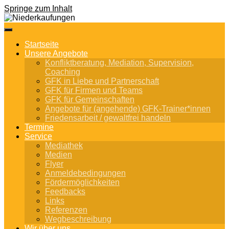
Springe zum Inhalt
Startseite
Unsere Angebote
Konfliktberatung, Mediation, Supervision,
Coaching
GFK in Liebe und Partnerschaft
GFK für Firmen und Teams
GFK für Gemeinschaften
Angebote für (angehende) GFK-Trainer*innen
Friedensarbeit / gewaltfrei handeln
Termine
Service
Mediathek
Medien
Flyer
Anmeldebedingungen
Fördermöglichkeiten
Feedbacks
Links
Referenzen
Wegbeschreibung
Wir über uns